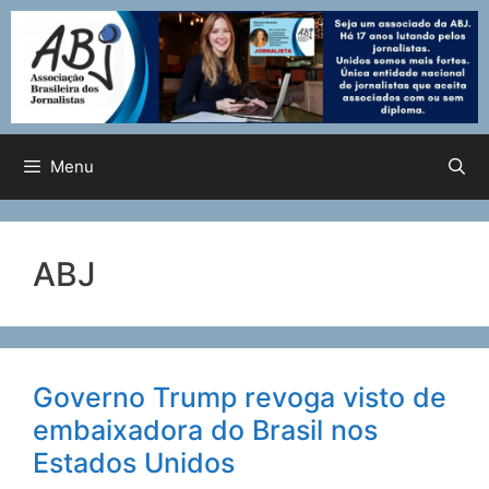
Menu
ABJ
Governo Trump revoga visto de
embaixadora do Brasil nos
Estados Unidos